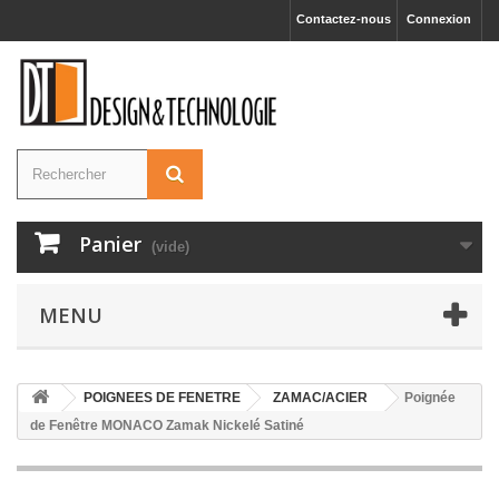
Contactez-nous
Connexion
Panier
(vide)
MENU
POIGNEES DE FENETRE
ZAMAC/ACIER
Poignée
de Fenêtre MONACO Zamak Nickelé Satiné