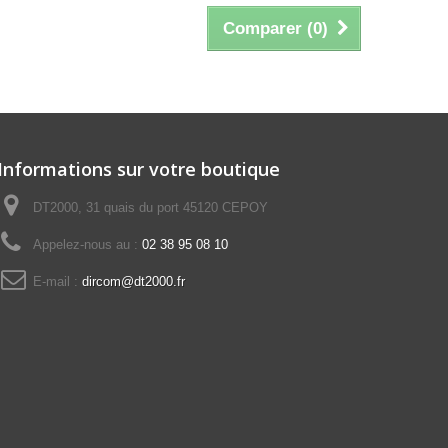
Comparer (
0
)
Informations sur votre boutique
DT2000, 31 quais du port 45120 CEPOY
Appelez-nous au :
02 38 95 08 10
E-mail :
dircom@dt2000.fr