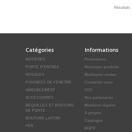
Résultats 1
Catégories
Informations
MATIERES
Promotions
PORTE D’ENTREE
Nouveaux produits
ROSACES
Meilleures ventes
POIGNEES DE FENETRE
Contactez-nous
AMEUBLEMENT
CGV
ACCESSOIRES
Nos partenaires
BEQUILLES ET BOUTONS
Mentions légales
DE PORTE
A propos
BOUTONS LAITON
Catalogue
FER
RGPD