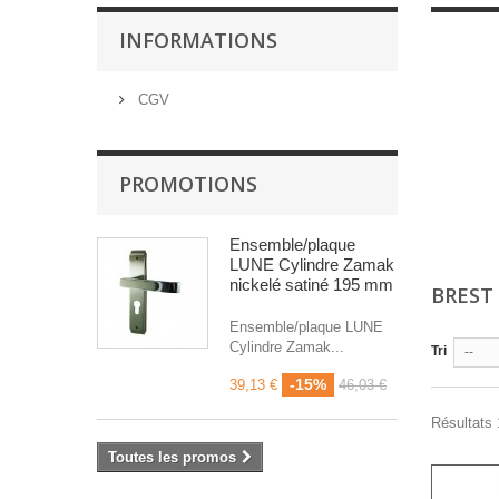
INFORMATIONS
CGV
PROMOTIONS
Ensemble/plaque
LUNE Cylindre Zamak
nickelé satiné 195 mm
BREST
Ensemble/plaque LUNE
Cylindre Zamak...
Tri
--
-15%
39,13 €
46,03 €
Résultats 1
Toutes les promos