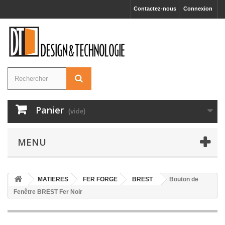
Contactez-nous
Connexion
Panier
(vide)
MENU
MATIERES
FER FORGE
BREST
Bouton de
Fenêtre BREST Fer Noir