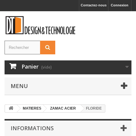
Contactez-nous
Connexion
Panier
(vide)
MENU
MATIERES
ZAMAC ACIER
FLORIDE
INFORMATIONS