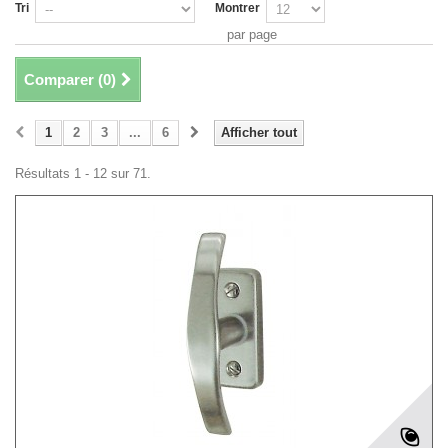
Tri
Montrer
par page
Comparer (
0
)
1
2
3
...
6
Afficher tout
Résultats 1 - 12 sur 71.