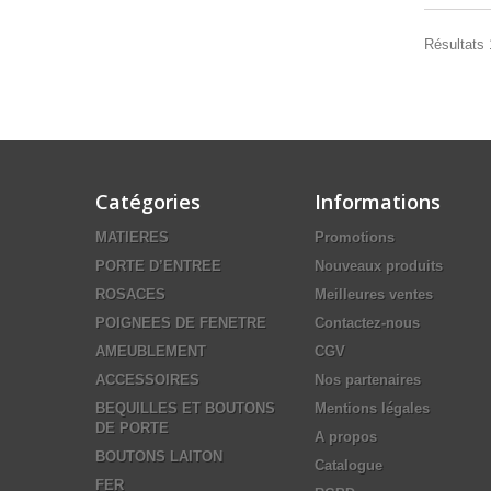
Résultats 1
Catégories
Informations
MATIERES
Promotions
PORTE D’ENTREE
Nouveaux produits
ROSACES
Meilleures ventes
POIGNEES DE FENETRE
Contactez-nous
AMEUBLEMENT
CGV
ACCESSOIRES
Nos partenaires
BEQUILLES ET BOUTONS
Mentions légales
DE PORTE
A propos
BOUTONS LAITON
Catalogue
FER