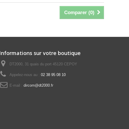
Comparer (
0
)
Informations sur votre boutique
DT2000, 31 quais du port 45120 CEPOY
Appelez-nous au :
02 38 95 08 10
E-mail :
dircom@dt2000.fr