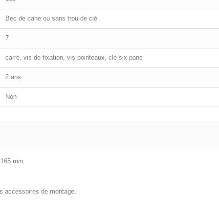
Bec de cane ou sans trou de clé
7
carré, vis de fixation, vis pointeaux, clé six pans
2 ans
Non
é 165 mm
les accessoires de montage.