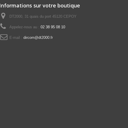
Informations sur votre boutique
DT2000, 31 quais du port 45120 CEPOY
Appelez-nous au :
02 38 95 08 10
E-mail :
dircom@dt2000.fr