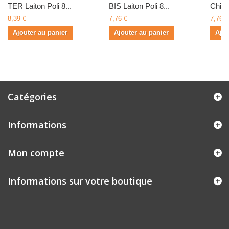
TER Laiton Poli 8...
BIS Laiton Poli 8...
Chiffr
8,39 €
7,76 €
7,76 €
Ajouter au panier
Ajouter au panier
Ajou
Catégories
Informations
Mon compte
Informations sur votre boutique