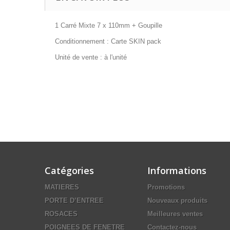
1 Carré Mixte 7 x 110mm + Goupille
Conditionnement : Carte SKIN pack
Unité de vente : à l'unité
Catégories
Informations
MATIERES
Promotions
PORTE D’ENTREE
Nouveaux produits
ROSACES
Meilleures ventes
POIGNEES DE FENETRE
Contactez-nous