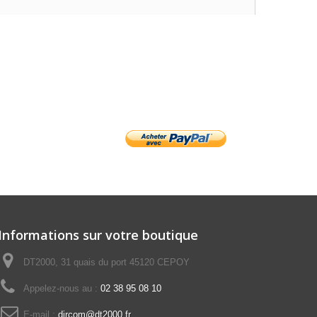
Informations sur votre boutique
DT2000, 31 quais du port 45120 CEPOY
Appelez-nous au :
02 38 95 08 10
E-mail :
dircom@dt2000.fr