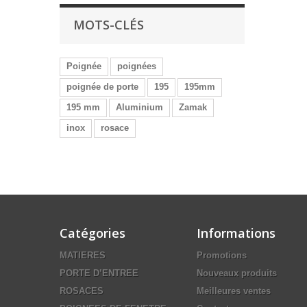
MOTS-CLÉS
Poignée
poignées
poignée de porte
195
195mm
195 mm
Aluminium
Zamak
inox
rosace
Catégories
Informations
MATIERES
Promotions
PORTE D’ENTREE
Nouveaux produits
ROSACES
Meilleures ventes