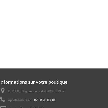
Informations sur votre boutique
DT2000, 31 quais du port 45120 CEPOY
Appelez-nous au :
02 38 95 08 10