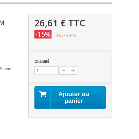
26,61 €
TTC
UM
-15%
31,31 €
TTC
Quantité
Satiné
Ajouter au
panier